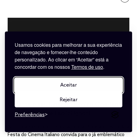
Usamos cookies para melhorar a sua experiência
de navegação e fornecer-lhe conteúdo
personalizado. Ao clicar em “Aceitar” está a
concordar com os nossos
Termos de uso
.
Aceitar
Rejeitar
Garanta o seu lugar no icónico Cine-Jantar,
com exibição de I soliti ignoti
Preferências
Num local secreto em Marvila, no dia 16 de abril às 19:30 a
Festa do Cinema Italiano convida para o já emblemático