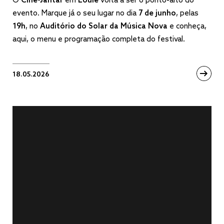
O
Cine-Jantar
em
Loulé
volta a ser o ponto-alto do
evento. Marque já o seu lugar no dia
7 de junho
, pelas
19h
, no
Auditório do Solar da Música Nova
e conheça,
aqui, o menu e programação completa do festival.
18.05.2026