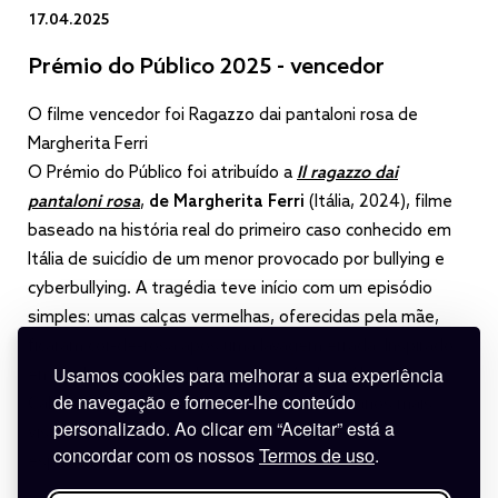
17.04.2025
Prémio do Público 2025 - vencedor
O filme vencedor foi Ragazzo dai pantaloni rosa de
Margherita Ferri
O Prémio do Público foi atribuído a
Il ragazzo dai
pantaloni rosa
,
de Margherita Ferri
(Itália, 2024), filme
baseado na história real do primeiro caso conhecido em
Itália de suicídio de um menor provocado por bullying e
cyberbullying. A tragédia teve início com um episódio
simples: umas calças vermelhas, oferecidas pela mãe,
ficaram cor-de-rosa após uma lavagem errada. Inspirado
Usamos cookies para melhorar a sua experiência
em Andrea e no livro da sua mãe, “Andrea Além das
de navegação e fornecer-lhe conteúdo
Calças Cor-de-Rosa”, foi um dos filmes italianos mais
personalizado. Ao clicar em “Aceitar” está a
vistos do ano, com mais de 1 milhão e meio de
concordar com os nossos
Termos de uso
.
espetadores.