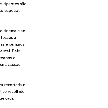
rticipantes são
o especial:
de cinema e ao
 fosses a
ias e cenários,
iental. Pelo
ceanos e
para causas
rá recortada e
tico recolhido
que cada