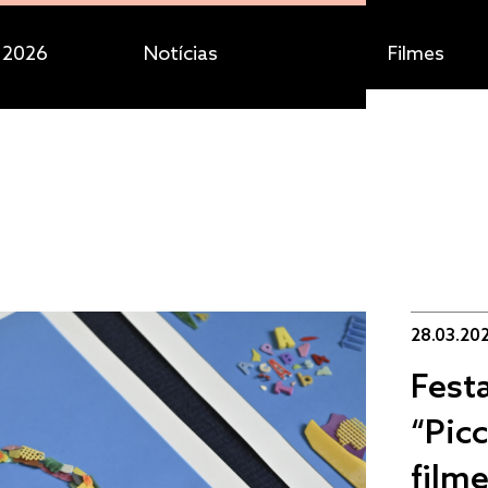
 2026
Notícias
Filmes
28.03.20
Fest
“Picc
film