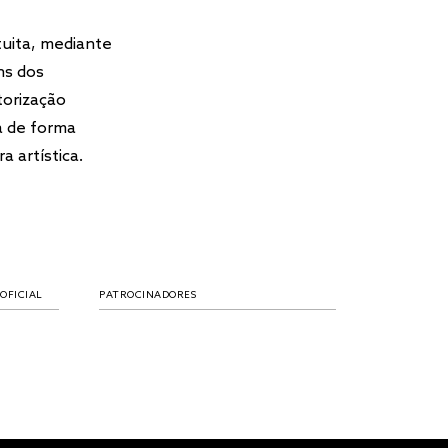
tuita, mediante
ns dos
torização
a de forma
a artística.
NADORES