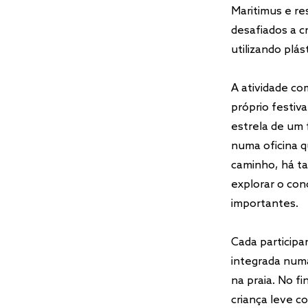
Maritimus e re
desafiados a c
utilizando plás
A atividade c
próprio festiv
estrela de um f
numa oficina q
caminho, há ta
explorar o con
importantes.
Cada participa
integrada numa
na praia. No f
criança leve co