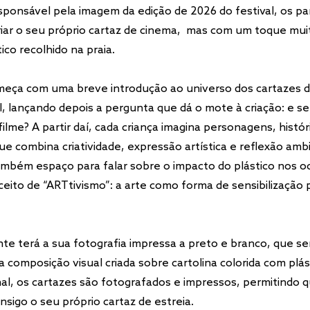
sponsável pela imagem da edição de 2026 do festival, os pa
riar o seu próprio cartaz de cinema, mas com um toque muit
tico recolhido na praia.
omeça com uma breve introdução ao universo dos cartazes 
al, lançando depois a pergunta que dá o mote à criação: e se
ilme? A partir daí, cada criança imagina personagens, histór
ue combina criatividade, expressão artística e reflexão amb
mbém espaço para falar sobre o impacto do plástico nos o
ceito de “ARTtivismo”: a arte como forma de sensibilização 
nte terá a sua fotografia impressa a preto e branco, que se
 composição visual criada sobre cartolina colorida com plás
inal, os cartazes são fotografados e impressos, permitindo 
nsigo o seu próprio cartaz de estreia.