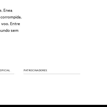
e. Enea
 corrompida.
 voo. Entre
 mundo sem
NADORES