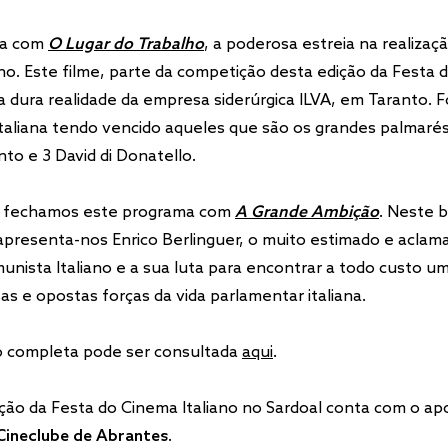
ua com
O Lugar do Trabalho
, a poderosa estreia na realizaç
no. Este filme, parte da competição desta edição da Festa
a a dura realidade da empresa siderúrgica ILVA, em Taranto. 
 italiana tendo vencido aqueles que são os grandes palmaré
nto e 3 David di Donatello.
8, fechamos este programa com
A Grande Ambição
. Neste b
presenta-nos Enrico Berlinguer, o muito estimado e aclam
unista Italiano e a sua luta para encontrar a todo custo 
sas e opostas forças da vida parlamentar italiana.
 completa pode ser consultada
aqui
.
ão da Festa do Cinema Italiano no Sardoal conta com o ap
 Cineclube de Abrantes
.