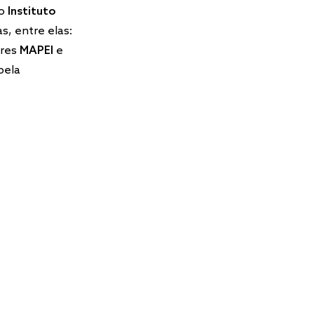
do
Instituto
s, entre elas:
ores
MAPEI
e
pela