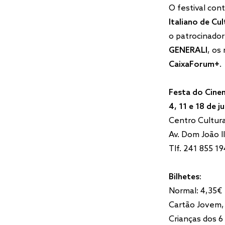
O festival con
Italiano de Cu
o patrocinador 
GENERALI
, os
CaixaForum+
.
Festa do Cinem
4, 11 e 18 de j
Centro Cultura
Av. Dom João I
Tlf. 241 855 19
Bilhetes:
Normal: 4,35€
Cartão Jovem,
Crianças dos 6