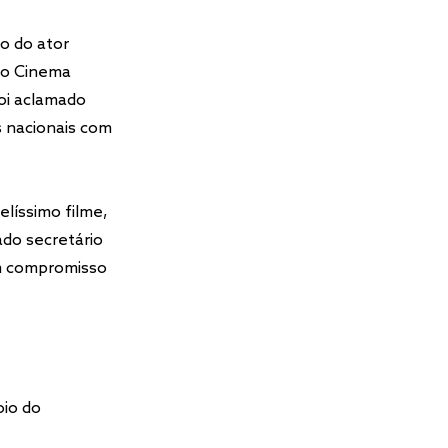
ão do ator
 do Cinema
Foi aclamado
s nacionais com
elíssimo filme,
ado secretário
um compromisso
oio do