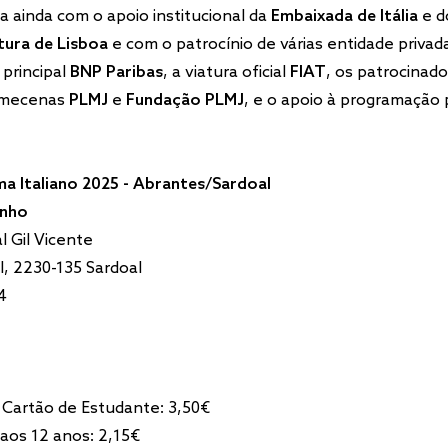
ta ainda com o apoio institucional da
Embaixada de Itália
e 
ltura de Lisboa
e com o patrocínio de várias entidade privada
principal
BNP Paribas
, a viatura oficial
FIAT
, os patrocinad
 mecenas
PLMJ
e
Fundação PLMJ
, e o apoio à programação 
a Italiano 2025 - Abrantes/Sardoal
unho
l Gil Vicente
II, 2230-135 Sardoal
4
 Cartão de Estudante: 3,50€
 aos 12 anos: 2,15€