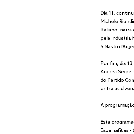
Dia 11, contin
Michele Riondi
Italiano, narr
pela indústria
5 Nastri d'Arge
Por fim, dia 1
Andrea Segre a
do Partido Com
entre as diver
A programação
Esta programaç
Espalhafitas -