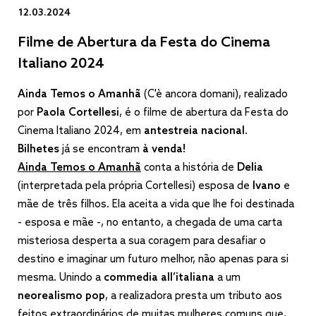
12.03.2024
Filme de Abertura da Festa do Cinema
Italiano 2024
Ainda Temos o Amanhã
(C'è ancora domani), realizado
por
Paola Cortellesi
, é o filme de abertura da Festa do
Cinema Italiano 2024, em
antestreia nacional
.
Bilhetes
já
se encontram
à venda!
Ainda Temos o Amanhã
conta a história de
Delia
(interpretada pela própria Cortellesi) esposa de
Ivano
e
mãe de três filhos. Ela aceita a vida que lhe foi destinada
- esposa e mãe -, no entanto, a chegada de uma carta
misteriosa desperta a sua coragem para desafiar o
destino e imaginar um futuro melhor, não apenas para si
mesma. Unindo a
commedia all’italiana
a um
neorealismo pop
, a realizadora presta um tributo aos
feitos extraordinários de muitas mulheres comuns que,