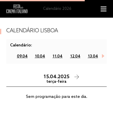
Calendário 2026
CALENDÁRIO LISBOA
Calendário:
09.04
10.04
11.04
12.04
13.04
14.
15.04.2025
terça-feira
Sem programação para este dia.