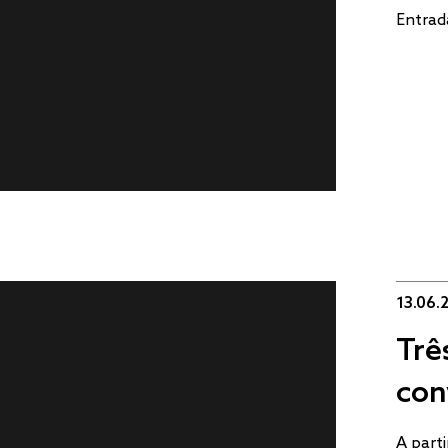
Entrad
13.06.
Trê
con
A parti