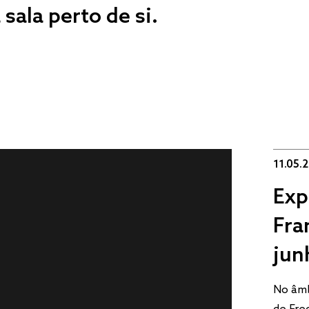
sala perto de si.
11.05.
Exp
Fra
jun
No âmb