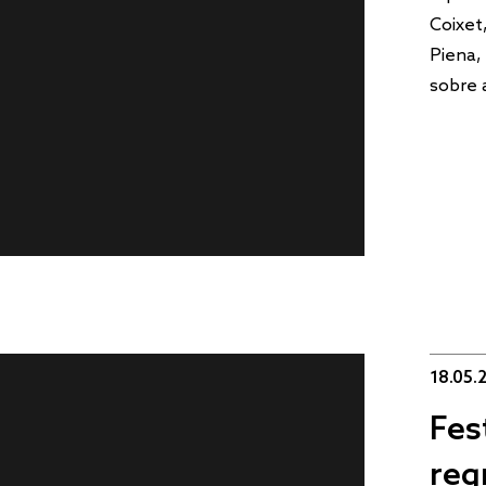
Coixet
Piena,
sobre 
18.05.
Fes
reg