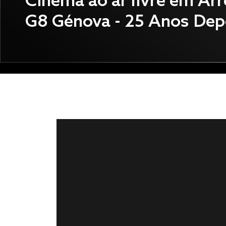
Três Vezes Adeus de Isab
Coixet, já no cinema