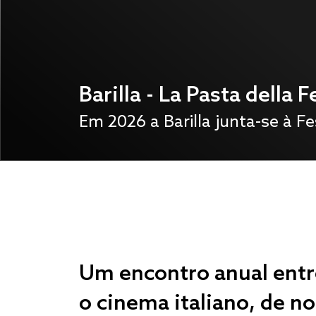
Subscreva a nossa news
clique aqui e preencha o formu
Um encontro anual entr
o cinema italiano, de nor