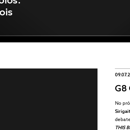
el
09.07.
G8 
No pró
Siriga
debate
THIS 