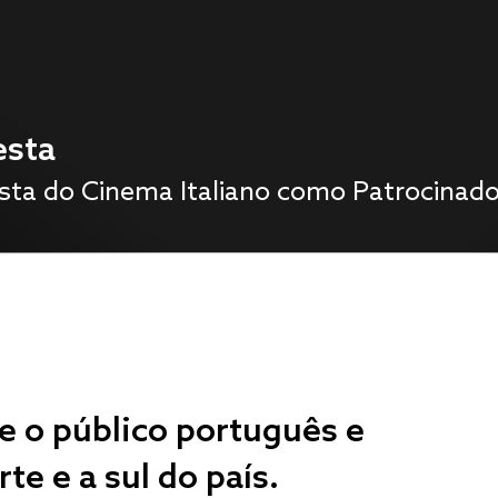
letter
lário
e o público português e
te e a sul do país.