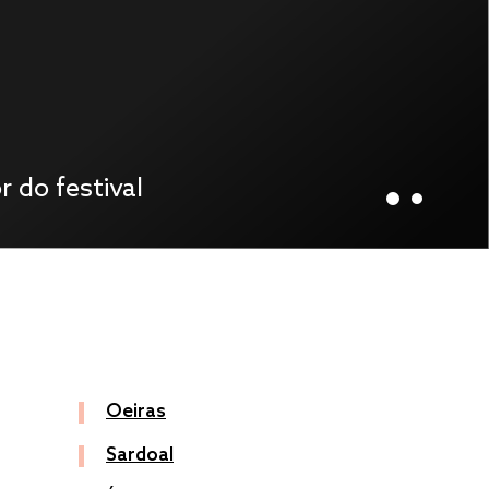
Oeiras
Sardoal