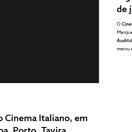
de 
O
Cine
Marque
Auditó
menu e
do Cinema Italiano, em
a, Porto, Tavira,